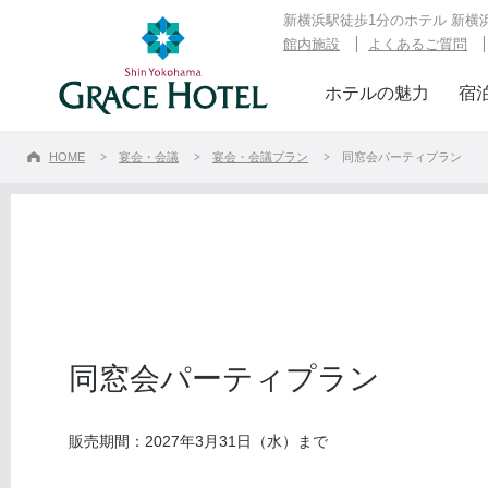
新横浜駅徒歩1分のホテル 新
館内施設
よくあるご質問
ホテルの魅力
宿
宴会・
HOME
宴会・会議
宴会・会議プラン
同窓会パーティプラン
0
Tel.
受付時間
お
同窓会パーティプラン
販売期間：2027年3月31日（水）まで
Previous