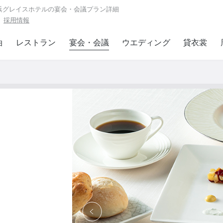
横浜グレイスホテルの宴会・会議プラン詳細
採用情報
泊
レストラン
宴会・会議
ウエディング
貸衣裳
会議に関する
お問い合わせ / ご予約
45-474-9515
：
平日 9:30 ～ 17:30
問い合わせフォーム
Next