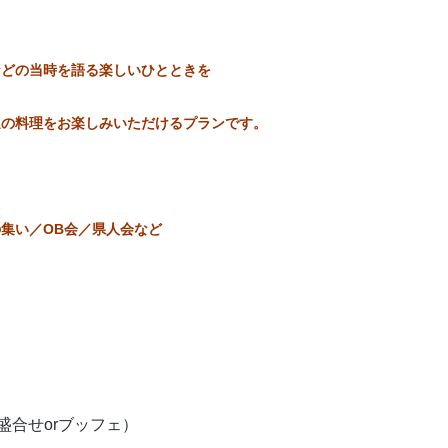
などの当時を語る楽しいひとときを
選の料理をお楽しみいただけるプランです。
集い／OB会／県人会など
上盛合せorブッフェ）