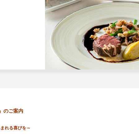
1
2
3
』のご案内
集まれる喜びを～