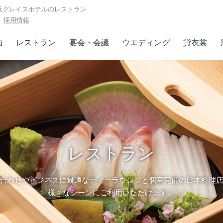
浜グレイスホテルのレストラン
採用情報
泊
レストラン
宴会・会議
ウエディング
貸衣裳
ランに関する
お問い合わせ / ご予約
理「ぎん」
ティーラウンジ「パレグレイス」
45-474-5861
045-474-9511
Tel.
：
11:00 ～ 20:00
受付時間：
10:00 ～ 18:00
詳しくはこちら
レストラン
詳しくはこちら
問い合わせフォーム
合わせやビジネスに最適な
ティーラウンジと個室完備の日本料理
お問い合わせフォーム
ご予約
様々なシーンにご利用いただけます。