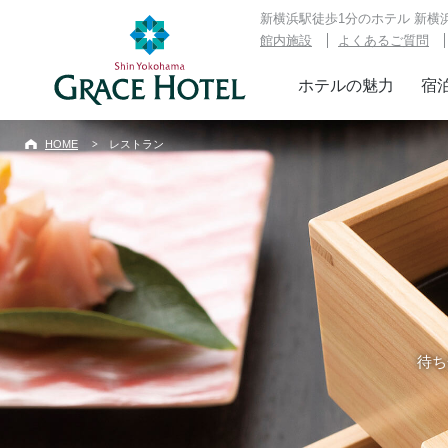
新横浜駅徒歩1分のホテル 新横
館内施設
よくあるご質問
ホテルの魅力
宿
レスト
HOME
レストラン
日本料
0
Tel.
受付時間
お
待ち