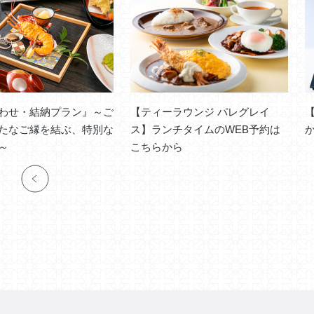
わせ・結納プラン』～ご
【ティーラウンジ パレグレイ
たなご縁を結ぶ、特別な
ス】ランチタイムのWEB予約は
ととき～
こちらから
1
2
3