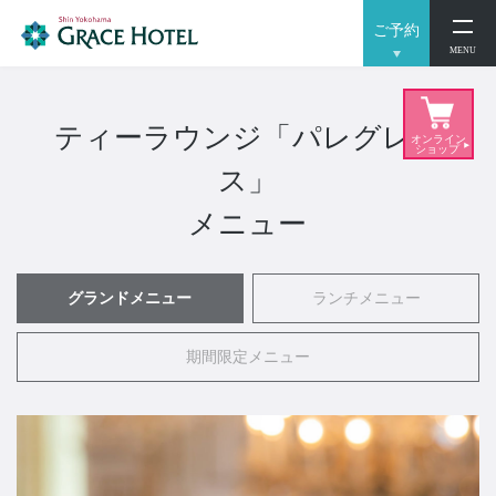
ご予約
閉じる
MENU
レストランに関する
お問い合わせ / ご予約
ティーラウンジ「パレグレイ
ス」
日本料理「ぎん」
メニュー
045-474-5861
Tel.
受付時間：
11:00 ～ 20:00
グランドメニュー
ランチメニュー
詳しくはこちら
期間限定メニュー
お問い合わせフォーム
ご予約